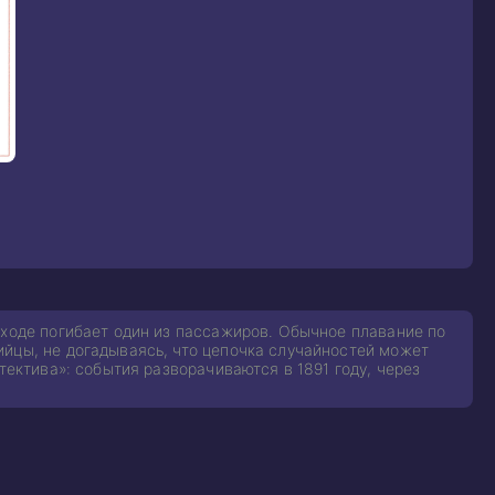
в
оходе погибает один из пассажиров. Обычное плавание по
ийцы, не догадываясь, что цепочка случайностей может
тектива»: события разворачиваются в 1891 году, через