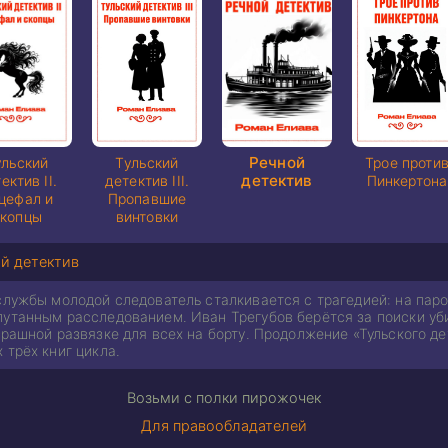
Речной
ульский
Тульский
Трое проти
детектив
ектив II.
детектив III.
Пинкертона
цефал и
Пропавшие
скопцы
винтовки
й детектив
 службы молодой следователь сталкивается с трагедией: на пар
путанным расследованием. Иван Трегубов берётся за поиски уб
трашной развязке для всех на борту. Продолжение «Тульского де
 трёх книг цикла.
Возьми с полки пирожочек
Для правообладателей