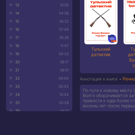
13
10:05
14
04:56
15
05:22
16
07:45
17
05:26
18
11:47
Тульский
Т
19
04:32
детектив
дет
Бу
20
08:17
21
08:01
22
04:04
Аннотация к книге •
Речно
23
05:33
По пути к новому месту
24
10:34
Волге оборачивается за
привести к куда более с
25
02:38
восемь лет после первых
26
04:11
27
05:50
28
04:37