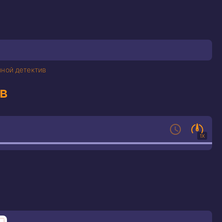
чной детектив
в
1X