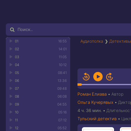
Аудиополка
❯
Детективы
01
16:55
02
14:01
03
11:05
04
10:12
05
08:41
06
13:36
07
09:48
Роман Елиава
•
Автор
08
06:08
Ольга Кучерявых
•
Дикто
09
04:55
4 ч. 36 мин.
•
Длительнос
10
05:16
Тульский детектив
•
Цик
11
07:12
12
05:52