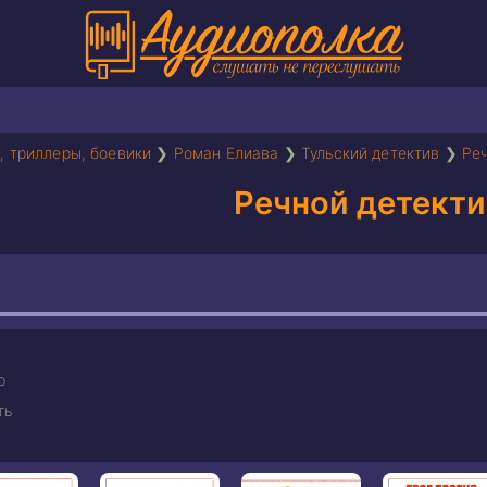
, триллеры, боевики
❯
Роман Елиава
❯
Тульский детектив
❯
Ре
Речной детекти
р
ть
л