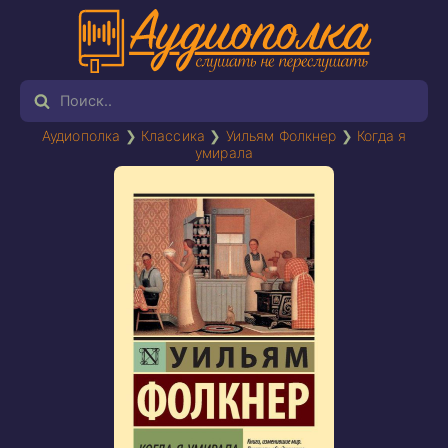
Аудиополка
❯
Классика
❯
Уильям Фолкнер
❯
Когда я
умирала