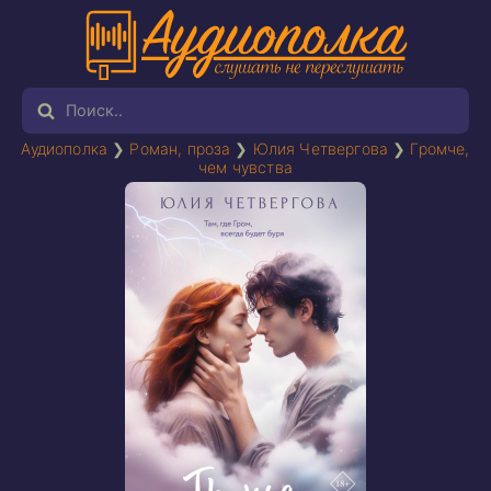
Аудиополка
❯
Роман, проза
❯
Юлия Четвергова
❯
Громче,
чем чувства