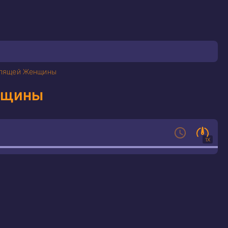
пящей Женщины
нщины
1X