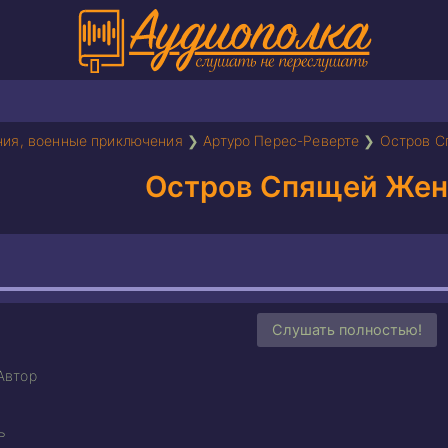
ия, военные приключения
❯
Артуро Перес-Реверте
❯
Остров С
Остров Спящей Же
Слушать полностью!
Автор
ь