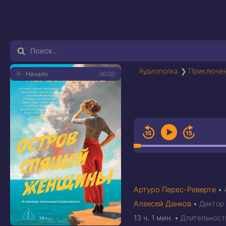
Аудиополка
❯
Приключен
Начало
00:00
Артуро Перес-Реверте
•
Алексей Данков
•
Диктор
13 ч. 1 мин.
•
Длительност