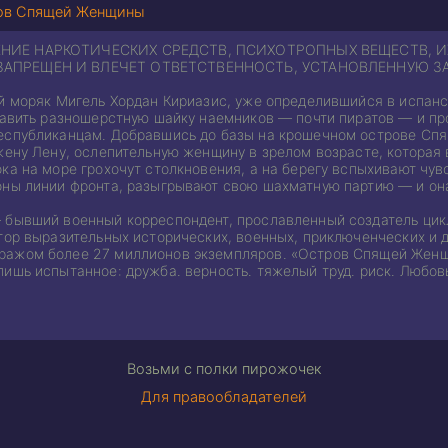
ов Спящей Женщины
НИЕ НАРКОТИЧЕСКИХ СРЕДСТВ, ПСИХОТРОПНЫХ ВЕЩЕСТВ, И
ЗАПРЕЩЕН И ВЛЕЧЕТ ОТВЕТСТВЕННОСТЬ, УСТАНОВЛЕННУЮ З
ый моряк Мигель Хордан Кириазис, уже определившийся в испан
лавить разношерстную шайку наемников — почти пиратов — и пр
еспубликанцам. Добравшись до базы на крошечном острове Сп
жену Лену, ослепительную женщину в зрелом возрасте, которая
ка на море грохочут столкновения, а на берегу вспыхивают чувс
оны линии фронта, разыгрывают свою шахматную партию — и о
 бывший военный корреспондент, прославленный создатель цикл
втор выразительных исторических, военных, приключенческих и 
ажом более 27 миллионов экземпляров. «Остров Спящей Женщин
ишь испытанное: дружба. верность. тяжелый труд. риск. Любовь
Возьми с полки пирожочек
Для правообладателей