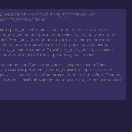
Х АНАЛОГОВ НАНОСИТ ВРЕД ЗДОРОВЬЮ; ИХ
АКОНОДАТЕЛЬСТВОМ.
ской гражданской войне, внезапно получает опасное
оводить диверсии против советских судов, везущих через
ящей Женщины, Хордан встречает владельцев острова —
 в холодном отчаянии пытается вырваться из капкана
тва, далеко отсюда, в Стамбуле, двое друзей, ставшие
на неумолимо движется к кровавому эндшпилю…
а о капитане Диего Алатристе, лауреат крупнейших
детективных романов, переведенных на сорок языков и
ы» — рассказ о войне, долге, расплате и любви. О море,
 в море — зыбкий мираж: она случается, но полагаться на