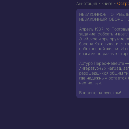
Аннотация к книге •
Остр
НЕЗАКОННОЕ ПОТРЕБЛЕ
НЕЗАКОННЫЙ ОБОРОТ 
Апрель 1937-го. Торгов
задание: собрать и возг
Эгейское море оружие р
барона Кательоса и его 
собственной жизни. И по
врагами по разные стор
Артуро Перес-Реверте —
литературных наград, а
разошедшихся общим тир
где надежным остается л
нее нельзя.
Впервые на русском!