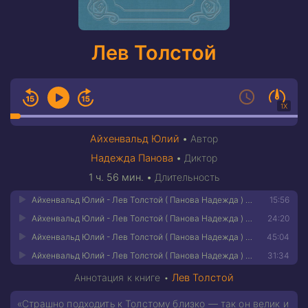
Лев Толстой
1X
Айхенвальд Юлий
•
Автор
Надежда Панова
•
Диктор
1 ч. 56 мин.
•
Длительность
Айхенвальд Юлий - Лев Толстой ( Панова Надежда ) Track 01
15:56
Айхенвальд Юлий - Лев Толстой ( Панова Надежда ) Track 02
24:20
Айхенвальд Юлий - Лев Толстой ( Панова Надежда ) Track 03
45:04
Айхенвальд Юлий - Лев Толстой ( Панова Надежда ) Track 04
31:34
Аннотация к книге •
Лев Толстой
«Страшно подходить к Толстому близко — так он велик и