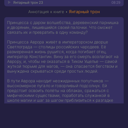
Янтарный трон 23
08:29
Аннотация к книге •
Янтарный трон
Принцесса с даром волшебства, деревенский парнишка
и дворянин, лишившийся своей палочки. Что сможет
связать их и превратить в одну команду?
Принцесса Аврора живёт в императорском дворце
Светлограда — столицы российских чародеев. Её
размеренная жизнь рушится, когда погибает отец,
император Константин. Вину за его смерть возлагают на
Аврору, и, чтобы не оказаться в Тихом Ущелье — самой
жуткой тюрьме для магов, — она спасается бегством и
вынуждена скрываться среди простых людей.
В пути Аврора находит неожиданных попутчиков —
высокомерное пугало и говорливый подсолнух. Ей
предстоит освоить полёты на облаках, сражаться с
мифическими существами, поработать служанкой в
школе магии и шаг за шагом приблизиться к разгадке
тайны гибели отца.
Возьми с полки пирожочек
Для правообладателей