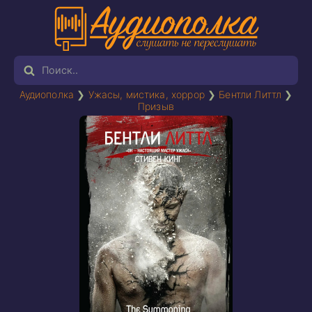
Аудиополка
❯
Ужасы, мистика, хоррор
❯
Бентли Литтл
❯
Призыв