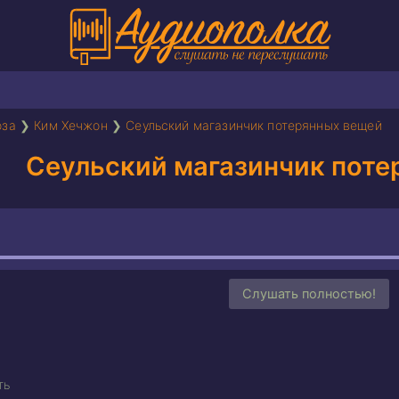
оза
❯
Ким Хечжон
❯
Сеульский магазинчик потерянных вещей
Сеульский магазинчик поте
Слушать полностью!
ть