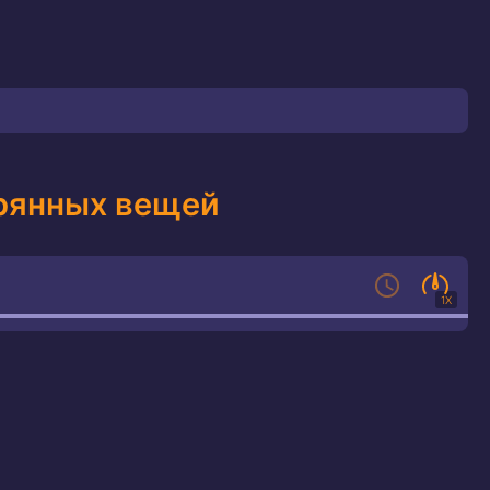
рянных вещей
1X