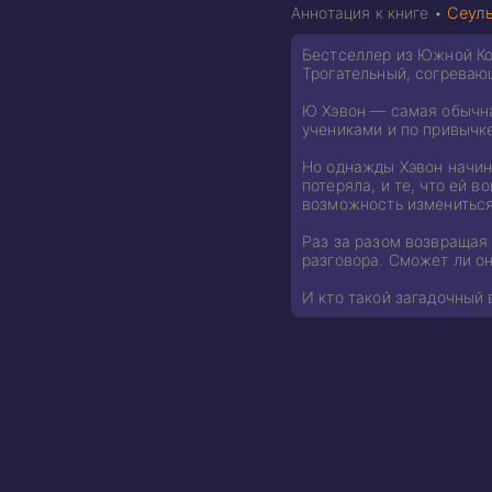
Аннотация к книге •
Сеуль
Бестселлер из Южной Ко
Трогательный, согреваю
Ю Хэвон — самая обычная
учениками и по привычк
Но однажды Хэвон начина
потеряла, и те, что ей 
возможность измениться
Раз за разом возвращая 
разговора. Сможет ли он
И кто такой загадочный