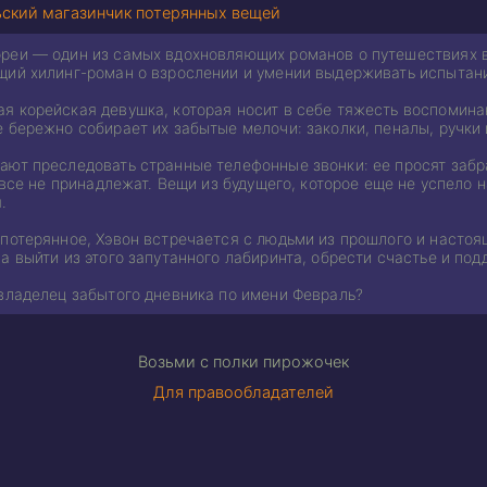
ский магазинчик потерянных вещей
реи — один из самых вдохновляющих романов о путешествиях 
щий хилинг-роман о взрослении и умении выдерживать испытания
 корейская девушка, которая носит в себе тяжесть воспоминан
е бережно собирает их забытые мелочи: заколки, пеналы, ручки
ют преследовать странные телефонные звонки: ее просят забра
вовсе не принадлежат. Вещи из будущего, которое еще не успело 
.
потерянное, Хэвон встречается с людьми из прошлого и настоя
а выйти из этого запутанного лабиринта, обрести счастье и под
 владелец забытого дневника по имени Февраль?
Возьми с полки пирожочек
Для правообладателей