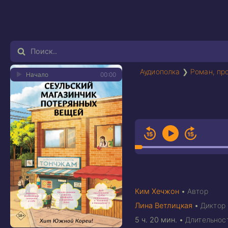
Аудиополка
❯
Роман, пр
Начало
00:00
Ким Хечжон
•
Автор
Лина Ветлицкая
•
Диктор
5 ч. 20 мин.
•
Длительнос