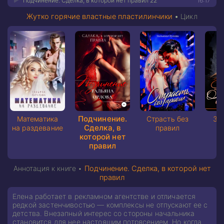
Подчинение. Сделка, в которой нет правил 22
16:17
Жутко горячие властные пластилинчики
•
Цикл
Подчинение.
Математика
Страсть без
За
Сделка, в
на раздевание
правил
которой нет
ж
правил
Аннотация к книге •
Подчинение. Сделка, в которой нет
правил
Елена работает в рекламном агентстве и отличается
редкой застенчивостью — комплексы не отпускают ее с
детства. Внезапный интерес со стороны начальника
становится для нее настоящим потрясением. Но когда