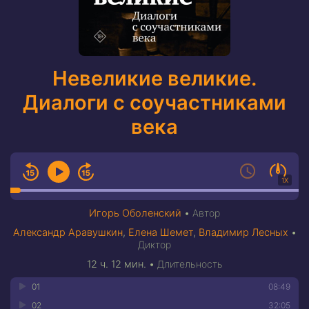
Невеликие великие.
Диалоги с соучастниками
века
1X
Игорь Оболенский
•
Автор
Александр Аравушкин
,
Елена Шемет
,
Владимир Лесных
•
Диктор
12 ч. 12 мин.
•
Длительность
01
08:49
02
32:05