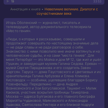
19
33:53
Аннотация к книге •
Невеликие великие. Диалоги с
соучастниками века
Игорь Оболенский — журналист, писатель и
телеведущий, автор документального телесериала
«Место гения».
«Люди, о которых я рассказываю, совершали и
продолжают совершать по-настоящему значимые дела
— не ради славы и не ради разговоров о себе.
Знакомство с ними позволило мне иначе взглянуть и на
человеческие судьбы, и на сами “места гениев”. Для
меня Петербург — это Мойка и дом № 12, где жил и ушёл
Пушкин, и заведующая музеем Галина Седова. Ереван —
музей Сергея Параджанова и его создатель Завен
Саргсян. Таруса — дома Паустовского и Цветаевых и их
хранительницы Галина Арбузова и Елена Климова.
Кисловодск — особняки, уцелевшие благодаря Борису
Розенфельду. Переделкино — дача Андрея
Вознесенского и Зои Богуславской. Ташкент — Малик
Каюмов, участник вскрытия гробницы Тамерлана.
Москва — адреса Булгакова и его главного биографа
Мариэтты Чудаковой, Маяковского и Александра
Ушакова, Святослава Рихтера и его близкой подруги