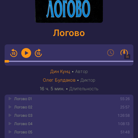
Логово
1X
Дин Кунц
•
Автор
Олег Булдаков
•
Диктор
16 ч. 5 мин.
•
Длительность
Логово 01
55:26
Логово 02
25:57
Логово 03
1:26:58
Логово 04
1:08:13
Логово 05
51:48