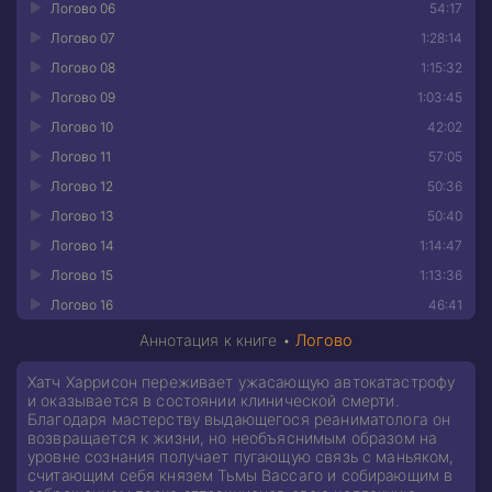
Логово 06
54:17
Логово 07
1:28:14
Логово 08
1:15:32
Логово 09
1:03:45
Логово 10
42:02
Логово 11
57:05
Логово 12
50:36
Логово 13
50:40
Логово 14
1:14:47
Логово 15
1:13:36
Логово 16
46:41
Аннотация к книге •
Логово
Хатч Харрисон переживает ужасающую автокатастрофу
и оказывается в состоянии клинической смерти.
Благодаря мастерству выдающегося реаниматолога он
возвращается к жизни, но необъяснимым образом на
уровне сознания получает пугающую связь с маньяком,
считающим себя князем Тьмы Вассаго и собирающим в