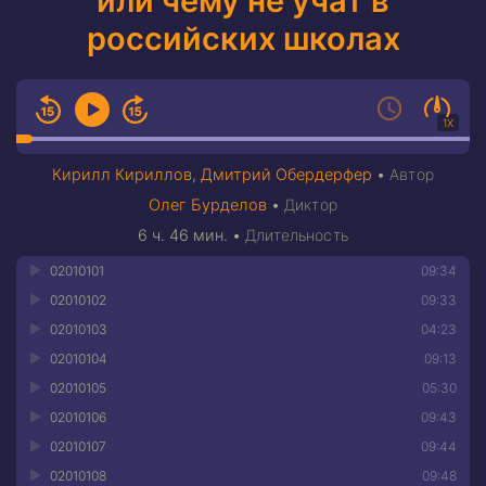
или чему не учат в
российских школах
1X
Кирилл Кириллов
,
Дмитрий Обердерфер
•
Автор
Олег Бурделов
•
Диктор
6 ч. 46 мин.
•
Длительность
02010101
09:34
02010102
09:33
02010103
04:23
02010104
09:13
02010105
05:30
02010106
09:43
02010107
09:44
02010108
09:48