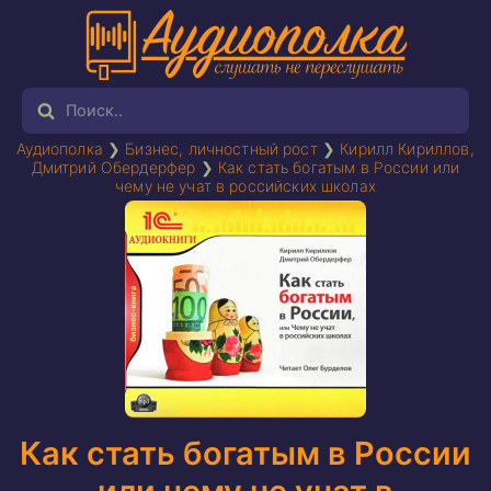
Аудиополка
❯
Бизнес, личностный рост
❯
Кирилл Кириллов
,
Дмитрий Обердерфер
❯
Как стать богатым в России или
чему не учат в российских школах
Как стать богатым в России