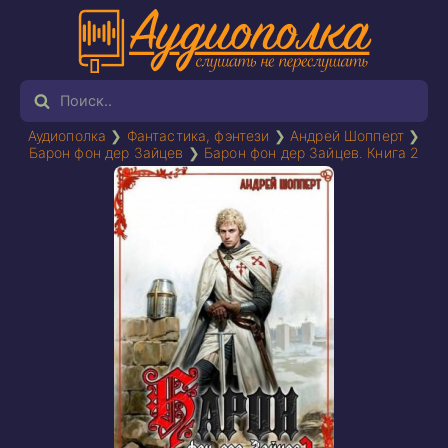
Аудиополка
❯
Фантастика, фэнтези
❯
Андрей Шопперт
❯
Барон фон дер Зайцев
❯
Барон фон дер Зайцев. Книга 2