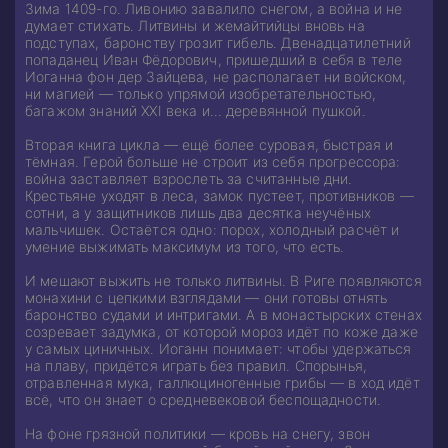
Зима 1409-го. Ливонию завалило снегом, а война и не
думает стихать. Литвины и жемайтийцы вновь на
подступах, баронству грозит гибель. Двенадцатилетний
попаданец Иван Фёдорович, пришедший в себя в теле
Иоганна фон дер Зайцева, не располагает ни войском,
ни магией — только упрямой изобретательностью,
багажом знаний XXI века и… деревянной пушкой.
Вторая книга цикла — ещё более суровая, быстрая и
тёмная. Герой больше не строит из себя прогрессора:
война заставляет взрослеть за считанные дни.
Крестьяне уходят в леса, замок пустеет, противников —
сотни, а у защитников лишь два десятка неучёных
мальчишек. Остаётся одно: порох, холодный расчёт и
умение выжимать максимум из того, что есть.
И мешают выжить не только литвины. В Риге появляются
монахини с цепкими взглядами — они готовы отнять
баронство судами и интригами. А в монастырских стенах
созревает задумка, от которой мороз идёт по коже даже
у самых циничных. Иоганн понимает: чтобы удержаться
на плаву, придётся играть без правил. Спорынья,
отравленная мука, галлюциногенные грибы — в ход идёт
всё, что он знает о средневековой беспощадности.
На фоне грязной политики — кровь на снегу, звон