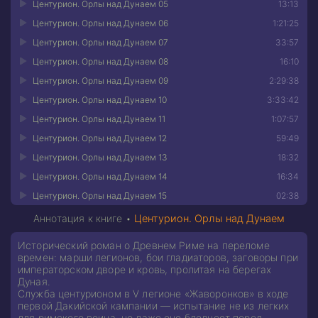
Центурион. Орлы над Дунаем 05
13:13
Центурион. Орлы над Дунаем 06
1:21:25
Центурион. Орлы над Дунаем 07
33:57
Центурион. Орлы над Дунаем 08
16:10
Центурион. Орлы над Дунаем 09
2:29:38
Центурион. Орлы над Дунаем 10
3:33:42
Центурион. Орлы над Дунаем 11
1:07:57
Центурион. Орлы над Дунаем 12
59:49
Центурион. Орлы над Дунаем 13
18:32
Центурион. Орлы над Дунаем 14
16:34
Центурион. Орлы над Дунаем 15
02:38
Аннотация к книге •
Центурион. Орлы над Дунаем
Исторический роман о Древнем Риме на переломе
времен: марши легионов, бои гладиаторов, заговоры при
императорском дворе и кровь, пролитая на берегах
Дуная.
Служба центурионом в V легионе «Жаворонков» в ходе
первой Дакийской кампании — испытание не из легких
для римского воина, но даже оно бледнеет перед