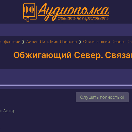
а, фэнтези
❯
Айлин Лин
,
Мия Лаврова
❯
Обжигающий Север. Св
Обжигающий Север. Связа
Слушать полностью!
•
Автор
ь