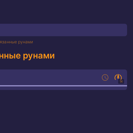
язанные рунами
нные рунами
1X