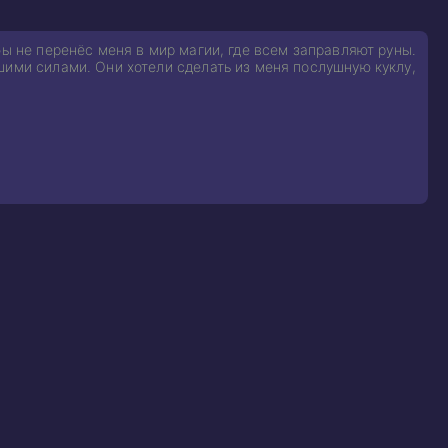
бы не перенёс меня в мир магии, где всем заправляют руны.
шими силами. Они хотели сделать из меня послушную куклу,