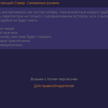
гающий Север. Связанные рунами
а воспринимала как пустую забаву, пока внезапный каприз судь
 переплетена не только с суровым воином Астором, но и с выс
удьбой не будет никто.
ня-медик
ый мужчина
риллер, местами будет страшно
емые приключения
 эмоционально
Возьми с полки пирожочек
Для правообладателей