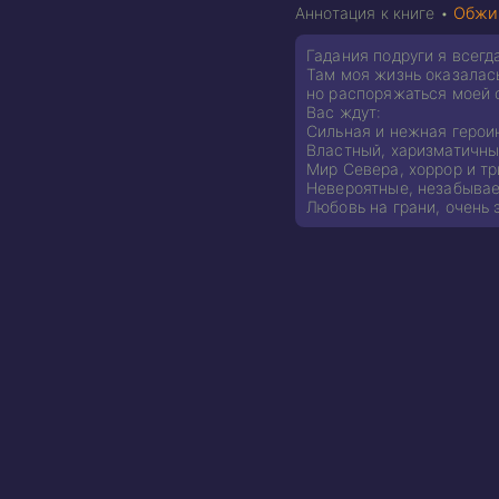
Аннотация к книге •
Обжи
Гадания подруги я всегд
Там моя жизнь оказалась
но распоряжаться моей с
Вас ждут:
Сильная и нежная герои
Властный, харизматичн
Мир Севера, хоррор и т
Невероятные, незабыва
Любовь на грани, очень