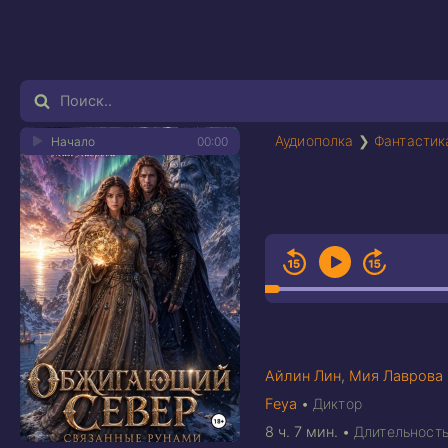
Аудиополка
❯
Фантастик
Начало
00:00
Айлин Лин
,
Мия Лаврова
Feya
•
Диктор
8 ч. 7 мин.
•
Длительност