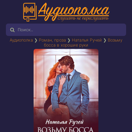
Аудиополка
❯
Роман, проза
❯
Наталья Ручей
❯
Возьму
босса в хорошие руки