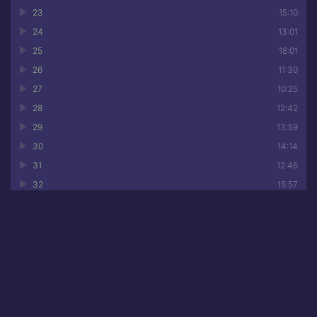
23
15:10
24
13:01
25
18:01
26
11:30
27
10:25
28
12:42
29
13:59
30
14:14
31
12:46
32
15:57
33
11:06
34
15:37
35
12:39
36
18:07
37
14:55
Аннотация к книге •
Возьму босса в хорошие руки
38
18:59
Сперва он решил, что я горничная. Затем — что