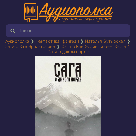
Аудиополка
❯
Фантастика, фэнтези
❯
Наталья Бутырская
❯
Сага о Кае Эрлингссоне
❯
Сага о Кае Эрлингссоне. Книга 4.
Сага о диком норде