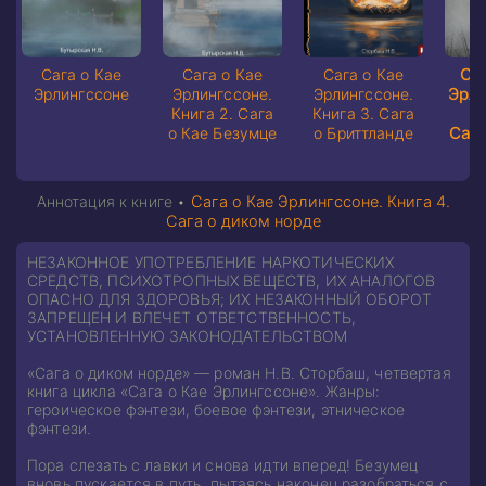
Са
Сага о Кае
Сага о Кае
Сага о Кае
Эрли
Эрлингссоне
Эрлингссоне.
Эрлингссоне.
К
Книга 2. Сага
Книга 3. Сага
Сага
о Кае Безумце
о Бриттланде
Аннотация к книге •
Сага о Кае Эрлингссоне. Книга 4.
Сага о диком норде
НЕЗАКОННОЕ УПОТРЕБЛЕНИЕ НАРКОТИЧЕСКИХ
СРЕДСТВ, ПСИХОТРОПНЫХ ВЕЩЕСТВ, ИХ АНАЛОГОВ
ОПАСНО ДЛЯ ЗДОРОВЬЯ; ИХ НЕЗАКОННЫЙ ОБОРОТ
ЗАПРЕЩЕН И ВЛЕЧЕТ ОТВЕТСТВЕННОСТЬ,
УСТАНОВЛЕННУЮ ЗАКОНОДАТЕЛЬСТВОМ
«Сага о диком норде» — роман Н.В. Сторбаш, четвертая
книга цикла «Сага о Кае Эрлингссоне». Жанры:
героическое фэнтези, боевое фэнтези, этническое
фэнтези.
Пора слезать с лавки и снова идти вперед! Безумец
вновь пускается в путь, пытаясь наконец разобраться с