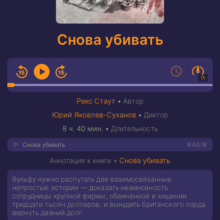
Снова убивать
1X
Рекс Стаут
•
Автор
Юрий Яковлев-Суханов
•
Диктор
8 ч. 40 мин.
•
Длительность
Снова убивать
8:40:18
Аннотация к книге •
Снова убивать
Вульфу нужно распутать две взаимосвязанные
непростые истории — доказать невиновность
сотрудницы крупной фирмы, обвинённой в хищении
тридцати тысяч долларов, и вынудить британского лорда
вернуть давний долг.