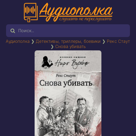
Аудиополка
❯
Детективы, триллеры, боевики
❯
Рекс Стаут
❯
Снова убивать