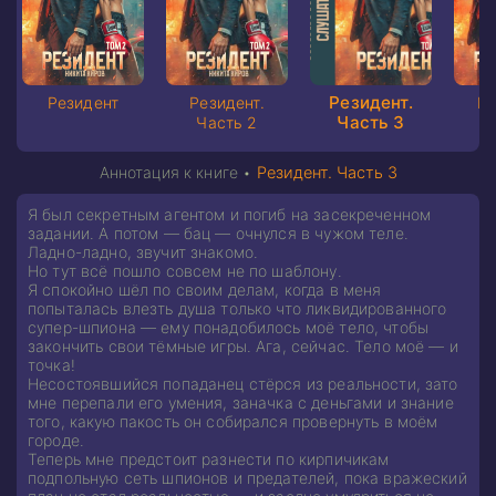
Резидент.
Резидент
Резидент.
Ре
Часть 3
Часть 2
Ч
Аннотация к книге •
Резидент. Часть 3
Я был секретным агентом и погиб на засекреченном
задании. А потом — бац — очнулся в чужом теле.
Ладно-ладно, звучит знакомо.
Но тут всё пошло совсем не по шаблону.
Я спокойно шёл по своим делам, когда в меня
попыталась влезть душа только что ликвидированного
супер-шпиона — ему понадобилось моё тело, чтобы
закончить свои тёмные игры. Ага, сейчас. Тело моё — и
точка!
Несостоявшийся попаданец стёрся из реальности, зато
мне перепали его умения, заначка с деньгами и знание
того, какую пакость он собирался провернуть в моём
городе.
Теперь мне предстоит разнести по кирпичикам
подпольную сеть шпионов и предателей, пока вражеский