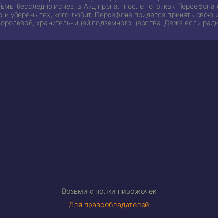
ьмы бесследно исчез, а Аид пропал после того, как Персефона 
 и уберечь тех, кого любит, Персефоне придется принять свою 
королевой, хранительницей подземного царства. Даже если ради 
Возьми с полки пирожочек
Для правообладателей