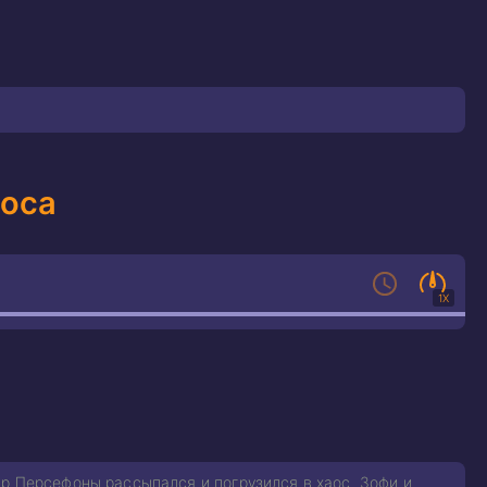
аоса
1X
ир Персефоны рассыпался и погрузился в хаос. Зофи и