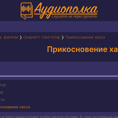
а, фэнтези
❯
Скарлетт Сент-Клэр
❯
Прикосновение хаоса
Прикосновение х
тор
ор
сть
сновение хаоса
в и тем самым разжег войну между богами. В одно мгновение м