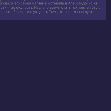
сковала его своей магией и оставила в Александрийской
истинную сущность. Настало время стать той, кем ей было
этого ей придется уступить Тьме, которая давно пустила