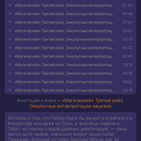
«Магический» Третий рейх. Оккультные интерпретации нацизма 04
33:44
«Магический» Третий рейх. Оккультные интерпретации нацизма 05
54:49
«Магический» Третий рейх. Оккультные интерпретации нацизма 06
27:42
«Магический» Третий рейх. Оккультные интерпретации нацизма 07
29:32
«Магический» Третий рейх. Оккультные интерпретации нацизма 08
42:51
«Магический» Третий рейх. Оккультные интерпретации нацизма 09
49:22
«Магический» Третий рейх. Оккультные интерпретации нацизма 10
38:47
«Магический» Третий рейх. Оккультные интерпретации нацизма 11
29:15
«Магический» Третий рейх. Оккультные интерпретации нацизма 12
48:26
«Магический» Третий рейх. Оккультные интерпретации нацизма 13
59:02
«Магический» Третий рейх. Оккультные интерпретации нацизма 14
04:18
Аннотация к книге •
«Магический» Третий рейх.
Оккультные интерпретации нацизма
Истории о том, что Гитлер будто бы выжил и спрятался в
Антарктиде или даже на Луне, а эсэсовцы ездили в
Тибет на поиски следов древних цивилизаций, — лишь
малая доля мифов, наросших вокруг нацистской
Германии. Военный историк Дмитрий Жуков шаг за