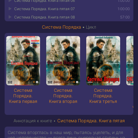
Система Порядка. Книга пятая 06
1:00:00
Система Порядка. Книга пятая 07
1:00:00
Система Порядка. Книга пятая 08
57:00
Система Порядка
•
Цикл
Система
Система
Система
С
Порядка.
Порядка.
Порядка.
П
Книга первая
Книга вторая
Книга третья
че
Аннотация к книге •
Система Порядка. Книга пятая
Система вторглась в наш мир, пытаясь уцелеть, и для
неё человечество — всего лишь очередная ступень на