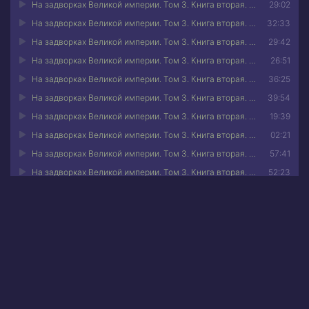
На задворках Великой империи. Том 3. Книга вторая. Белая ворона 20
29:02
На задворках Великой империи. Том 3. Книга вторая. Белая ворона 21
32:33
На задворках Великой империи. Том 3. Книга вторая. Белая ворона 22
29:42
На задворках Великой империи. Том 3. Книга вторая. Белая ворона 23
26:51
На задворках Великой империи. Том 3. Книга вторая. Белая ворона 24
36:25
На задворках Великой империи. Том 3. Книга вторая. Белая ворона 25
39:54
На задворках Великой империи. Том 3. Книга вторая. Белая ворона 26
19:39
На задворках Великой империи. Том 3. Книга вторая. Белая ворона 27
02:21
На задворках Великой империи. Том 3. Книга вторая. Белая ворона 28
57:41
На задворках Великой империи. Том 3. Книга вторая. Белая ворона 29
52:23
На задворках Великой империи. Том 3. Книга вторая. Белая ворона 30
56:56
На задворках Великой империи. Том 3. Книга вторая. Белая ворона 31
04:42
Аннотация к книге •
На задворках Великой империи. Том
3. Книга вторая. Белая ворона
Роман разворачивает масштабную панораму
повседневной жизни и нравов русской провинции
начала XX века. Поклонников Валентина Пикуля ждет
очередное путешествие в захватывающую историю с