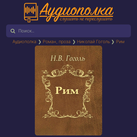
Аудиополка
❯
Роман, проза
❯
Николай Гоголь
❯
Рим