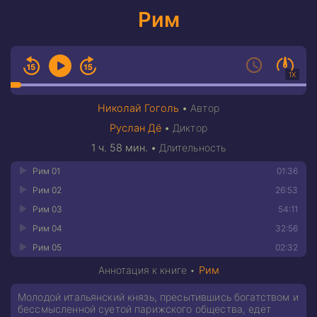
Рим
1X
Николай Гоголь
•
Автор
Руслан Дё
•
Диктор
1 ч. 58 мин.
•
Длительность
Рим 01
01:36
Рим 02
26:53
Рим 03
54:11
Рим 04
32:56
Рим 05
02:32
Аннотация к книге •
Рим
Молодой итальянский князь, пресытившись богатством и
бессмысленной суетой парижского общества, едет