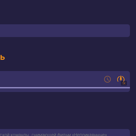
ль
1X
удской команды, снимающей фильм «Неприкаянные».