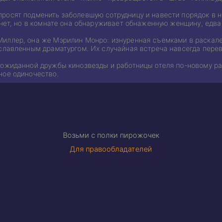
росят подменить заболевшую сотрудницу и навести порядок в 
 нет, но в комнате она обнаруживает обнаженную женщину, едва
иллер, она же Мэрилин Монро: изнуренная съемками в раскале
ославленным драматургом. Их случайная встреча навсегда пере
еожиданной дружбы кинозвезды и работницы отеля по-новому ра
ное одиночество.
Возьми с полки пирожочек
Для правообладателей