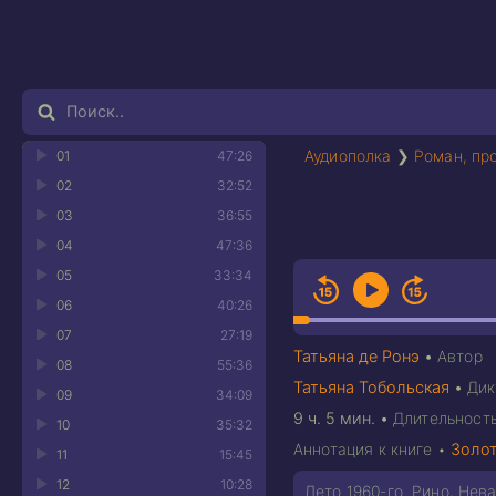
Аудиополка
❯
Роман, пр
01
47:26
02
32:52
03
36:55
04
47:36
05
33:34
06
40:26
07
27:19
Татьяна де Ронэ
•
Автор
08
55:36
Татьяна Тобольская
•
Дик
09
34:09
9 ч. 5 мин.
•
Длительност
10
35:32
Аннотация к книге •
Золо
11
15:45
12
10:28
Лето 1960-го. Рино, Не