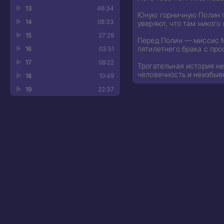
13
46:34
Юную горничную Полин п
14
08:33
уверяют, что там никого
15
27:29
Перед Полин — миссис М
пятилетнего брака с пр
16
03:51
17
08:22
Трогательная история н
человечность и неизбыв
18
10:49
19
22:37