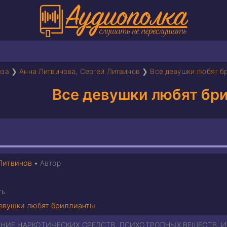
оза
❯
Анна Литвинова
,
Сергей Литвинов
❯
Все девушки любят б
Все девушки любят бр
Литвинов
•
Автор
ть
евушки любят бриллианты
НИЕ НАРКОТИЧЕСКИХ СРЕДСТВ, ПСИХОТРОПНЫХ ВЕЩЕСТВ, И