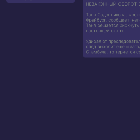
НЕЗАКОННЫЙ ОБОРОТ 
Таня Садовникова, моск
Фрайбург, сообщает: не
Таня решается рискнуть 
настоящей охоты.
Удирая от преследовател
след выходит еще и зага
Стамбула, то теряется 