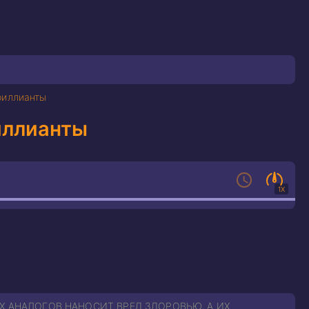
риллианты
иллианты
1X
Х АНАЛОГОВ НАНОСИТ ВРЕД ЗДОРОВЬЮ, А ИХ