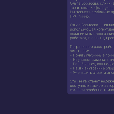
Ольга Борисова, клиниче
тревожные мифы и укор
Вы поймете глубинные пр
ПРЛ лично.
Ольга Борисова — клини
использующая когнитивно
позиции мамы «погранич
работают, и советы, пр
Пограничное расстройст
читателям:
• Понять глубинные при
• Научиться замечать ти
• Разобраться, как подд
• Найти внутренние опор
• Уменьшить страх и отк
Эта книга станет надежн
доступным языком автор 
кажется особенно темно