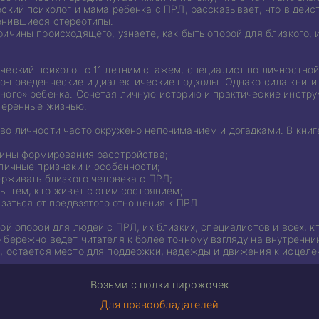
ский психолог и мама ребенка с ПРЛ, рассказывает, что в дейст
енившиеся стереотипы.
ичины происходящего, узнаете, как быть опорой для близкого, 
ческий психолог с 11‑летним стажем, специалист по личностно
‑поведенческие и диалектические подходы. Однако сила книги 
ного» ребенка. Сочетая личную историю и практические инстру
оверенные жизнью.
во личности часто окружено непониманием и догадками. В книг
чины формирования расстройства;
пичные признаки и особенности;
ерживать близкого человека с ПРЛ;
ы тем, кто живет с этим состоянием;
азаться от предвзятого отношения к ПРЛ.
ой опорой для людей с ПРЛ, их близких, специалистов и всех, 
бережно ведет читателя к более точному взгляду на внутренни
, остается место для поддержки, надежды и движения к исцеле
Возьми с полки пирожочек
Для правообладателей