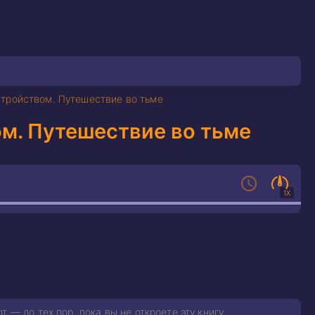
стройством. Путешествие во тьме
м. Путешествие во тьме
1X
 — до тех пор, пока вы не откроете эту книгу.