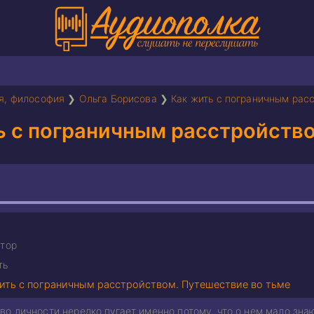
я, философия
❯
Ольга Борисова
❯
Как жить с пограничным рас
ь с пограничным расстройство
тор
ть
ить с пограничным расстройством. Путешествие во тьме
о личности нередко пугает именно потому, что о нем мало знают