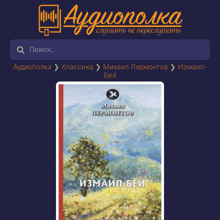
Аудиополка
❯
Классика
❯
Михаил Лермонтов
❯
Измаил-
Бей