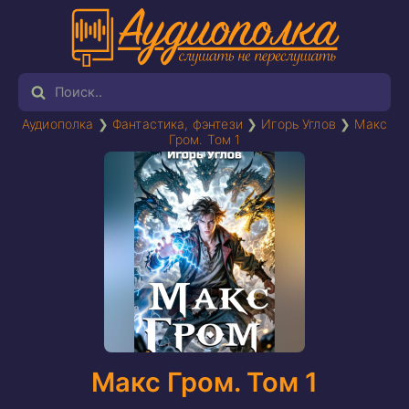
Аудиополка
❯
Фантастика, фэнтези
❯
Игорь Углов
❯
Макс
Гром. Том 1
Макс Гром. Том 1