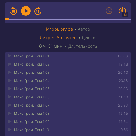
1X
Игорь Углов
•
Автор
Литрес Авточтец
•
Диктор
8 ч. 31 мин.
•
Длительность
Макс Гром. Том 1 01
00:03
Макс Гром. Том 1 02
12:48
Макс Гром. Том 1 03
20:40
Макс Гром. Том 1 04
20:13
Макс Гром. Том 1 05
20:03
Макс Гром. Том 1 06
20:18
Макс Гром. Том 1 07
25:23
Макс Гром. Том 1 08
19:45
Макс Гром. Том 1 09
19:54
Макс Гром. Том 1 10
19:56