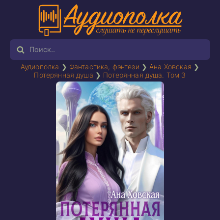
Аудиополка
❯
Фантастика, фэнтези
❯
Ана Ховская
❯
Потерянная душа
❯
Потерянная душа. Том 3