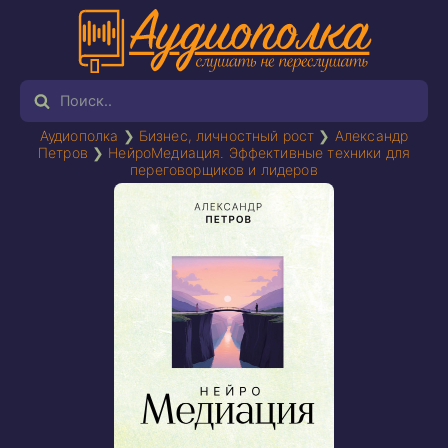
Аудиополка
❯
Бизнес, личностный рост
❯
Александр
Петров
❯
НейроМедиация. Эффективные техники для
переговорщиков и лидеров