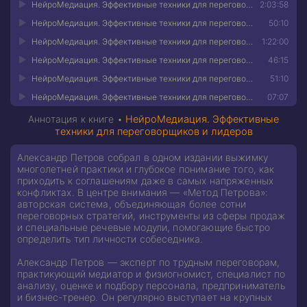
НейроМедиация. Эффективные техники для переговорщиков и лидеров 03
2:03:58
НейроМедиация. Эффективные техники для переговорщиков и лидеров 04
50:10
НейроМедиация. Эффективные техники для переговорщиков и лидеров 05
1:22:00
НейроМедиация. Эффективные техники для переговорщиков и лидеров 06
46:15
НейроМедиация. Эффективные техники для переговорщиков и лидеров 07
51:10
НейроМедиация. Эффективные техники для переговорщиков и лидеров 08
07:07
Аннотация к книге •
НейроМедиация. Эффективные
техники для переговорщиков и лидеров
Александр Петров собрал в одном издании выжимку
многолетней практики и глубокое понимание того, как
приходить к соглашениям даже в самых напряженных
конфликтах. В центре внимания — «Метод Петрова»:
авторская система, объединяющая более сотни
переговорных стратегий, инструменты из сферы продаж
и специальные речевые модули, помогающие быстро
определить тип личности собеседника.
Александр Петров — эксперт по трудным переговорам,
практикующий медиатор и физиогномист, специалист по
анализу, оценке и подбору персонала, предприниматель
и бизнес-тренер. Он регулярно выступает на крупных