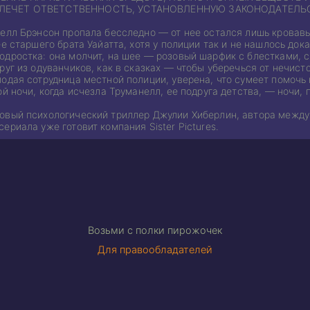
ЛЕЧЕТ ОТВЕТСТВЕННОСТЬ, УСТАНОВЛЕННУЮ ЗАКОНОДАТЕЛЬ
елл Брэнсон пропала бесследно — от нее остался лишь кровавы
ее старшего брата Уайатта, хотя у полиции так и не нашлось док
одростка: она молчит, на шее — розовый шарфик с блестками, 
руг из одуванчиков, как в сказках — чтобы уберечься от нечисто
лодая сотрудница местной полиции, уверена, что сумеет помочь
ой ночи, когда исчезла Труманелл, ее подруга детства, — ночи,
овый психологический триллер Джулии Хиберлин, автора между
ериала уже готовит компания Sister Pictures.
Возьми с полки пирожочек
Для правообладателей