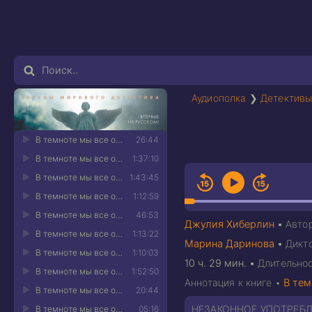
Аудиополка
❯
Детективы
В темноте мы все одинаковы 01
26:44
В темноте мы все одинаковы 02
1:37:10
В темноте мы все одинаковы 03
1:43:45
В темноте мы все одинаковы 04
1:12:59
В темноте мы все одинаковы 05
46:53
Джулия Хиберлин
•
Авто
В темноте мы все одинаковы 06
1:13:22
Марина Даринова
•
Дикт
В темноте мы все одинаковы 07
1:10:03
10 ч. 29 мин.
•
Длительно
В темноте мы все одинаковы 08
1:52:50
Аннотация к книге •
В тем
В темноте мы все одинаковы 09
20:44
НЕЗАКОННОЕ УПОТРЕБЛ
В темноте мы все одинаковы 10
05:16