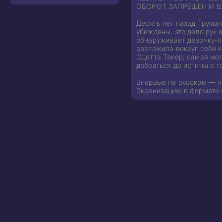
ОБОРОТ ЗАПРЕЩЕН И В
Десять лет назад Труман
убеждены: это дело рук 
обнаруживает девочку-п
разложила вокруг себя к
Одетта Такер, самая мо
добраться до истины о т
Впервые на русском — н
Экранизацию в формате с