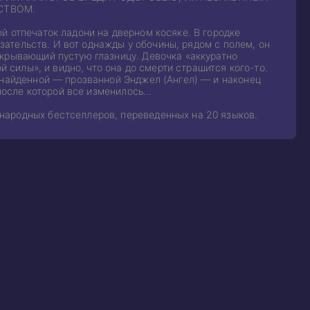
СТВОМ.
й отпечаток ладони на дверном косяке. В городке
азательств. И вот однажды у обочины, рядом с полем, он
скрывающий пустую глазницу. Девочка «аккуратно
й силы», и видно, что она до смерти страшится кого-то.
 найденной — прозванной Энджел (Ангел) — и наконец
 после которой все изменилось…
народных бестселлеров, переведенных на 20 языков.