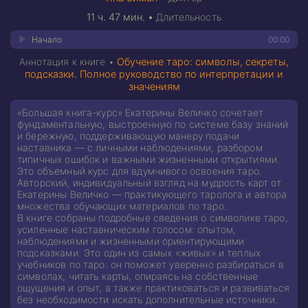
11 ч. 47 мин.
•
Длительность
Начало
00:00
Аннотация к книге •
Обучение таро: символы, секреты,
подсказки. Полное руководство по интерпретации и
значениям
«Большая книга-курс» Екатерины Величко сочетает
фундаментальную, выстроенную по системе базу знаний
и бережную, поддерживающую манеру подачи
наставника — с личными наблюдениями, разбором
типичных ошибок и важными жизненными открытиями.
Это объемный курс для вдумчивого освоения таро.
Авторский, индивидуальный взгляд на мудрость карт от
Екатерины Величко — практикующего таролога и автора
множества обучающих материалов по таро.
В книге собраны подробные сведения о символике таро,
усиленные наставническим голосом: опытом,
наблюдениями и жизненными ориентирующими
подсказками. Это один из самых «живых» и теплых
учебников по таро: он поможет уверенно разбираться в
символах, читать карты, опираясь на собственные
ощущения и опыт, а также практиковаться и развиваться
без необходимости искать дополнительные источники.