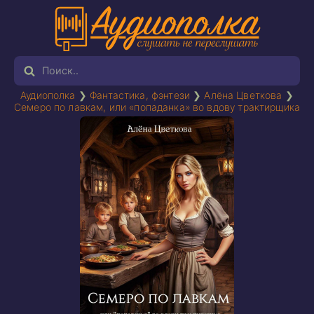
Аудиополка
❯
Фантастика, фэнтези
❯
Алёна Цветкова
❯
Семеро по лавкам, или «попаданка» во вдову трактирщика