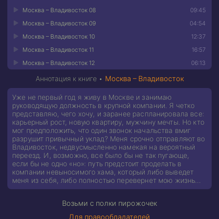
Москва – Владивосток 08
09:45
Москва – Владивосток 09
04:54
Москва – Владивосток 10
12:37
Москва – Владивосток 11
16:57
Москва – Владивосток 12
06:13
Аннотация к книге •
Москва – Владивосток
Уже не первый год я живу в Москве и занимаю
руководящую должность в крупной компании. Я четко
представляю, чего хочу, и заранее распланировала все:
карьерный рост, новую квартиру, мужчину мечты. Но кто
мог предположить, что один звонок начальства вмиг
разрушит привычный уклад? Меня срочно отправляют во
Владивосток, недвусмысленно намекая на вероятный
переезд. И, возможно, все было бы не так пугающе,
если бы не одно «но»: путь предстоит проделать в
компании невыносимого хама, который либо выведет
меня из себя, либо полностью перевернет мою жизнь…
Возьми с полки пирожочек
Для правообладателей