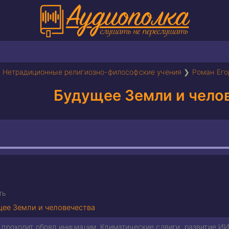
, Нетрадиционные религиозно-философские учения
❯
Роман Его
Будущее Земли и чело
ть
ее Земли и человечества
 проходит обряд инициации. Климатические сдвиги, развитие ИИ