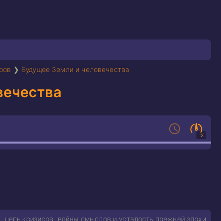
ров
❯
Будущее Земли и человечества
вечества
1X
, цепь кризисов, войны смыслов и усталость прежней эпохи