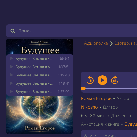
Аудиополка
❯
Эзотерика
Будущее Земли и человечества 01
55:54
Будущее Земли и человечества 02
1:07:51
Будущее Земли и человечества 03
1:12:40
Будущее Земли и человечества 04
1:19:41
Будущее Земли и человечества 05
1:57:02
Роман Егоров
•
Автор
Nikosho
•
Диктор
6 ч. 33 мин.
•
Длительнос
Аннотация к книге •
Будущ
Земля не умирает — она