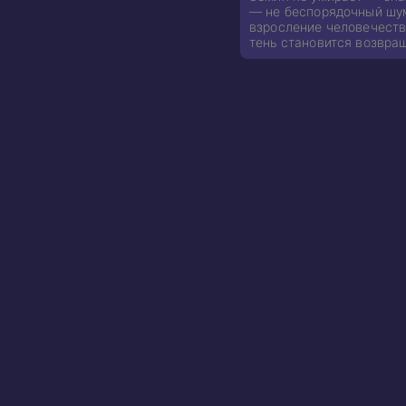
— не беспорядочный шум
взросление человечества
тень становится возвра