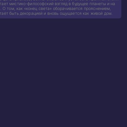
гает мистико-философский взгляд в будущее планеты и на
. О том, как «конец света» оборачивается прояснением,
таёт быть декорацией и вновь ощущается как живой дом.