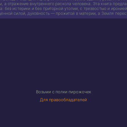
, а отражение внутреннего раскола человека. Эта книга предла
: без истерики и без приторной утопии, с трезвостью и иронией
щённой силой, духовность — прожитой в материи, а Земля перес
Возьми с полки пирожочек
Для правообладателей