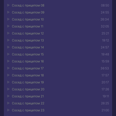
Сосед с прицепом 08
08:50
Сосед с прицепом 09
24:55
Сосед с прицепом 10
26:34
Сосед с прицепом 11
32:05
Сосед с прицепом 12
25:21
Сосед с прицепом 13
19:12
Сосед с прицепом 14
24:57
Сосед с прицепом 15
19:48
Сосед с прицепом 16
15:59
Сосед с прицепом 17
36:53
Сосед с прицепом 18
17:57
Сосед с прицепом 19
20:17
Сосед с прицепом 20
17:26
Сосед с прицепом 21
19:11
Сосед с прицепом 22
26:25
Сосед с прицепом 23
21:00