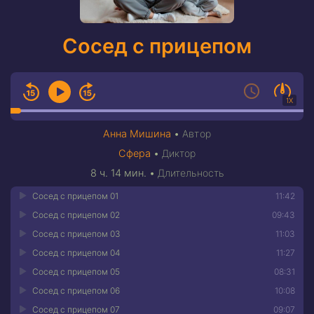
Сосед с прицепом
1X
Анна Мишина
•
Автор
Сфера
•
Диктор
8 ч. 14 мин.
•
Длительность
Сосед с прицепом 01
11:42
Сосед с прицепом 02
09:43
Сосед с прицепом 03
11:03
Сосед с прицепом 04
11:27
Сосед с прицепом 05
08:31
Сосед с прицепом 06
10:08
Сосед с прицепом 07
09:07