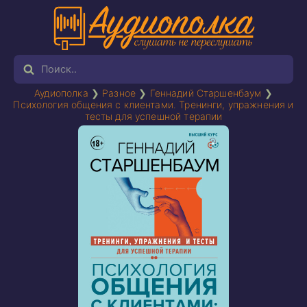
Аудиополка
❯
Разное
❯
Геннадий Старшенбаум
❯
Психология общения с клиентами. Тренинги, упражнения и
тесты для успешной терапии