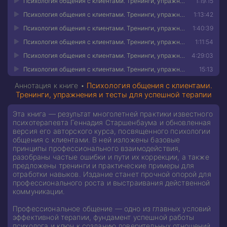
Психология общения с клиентами. Тренинги, упражнения и тесты для успешной терапии 02
1:19:15
Психология общения с клиентами. Тренинги, упражнения и тесты для успешной терапии 03
1:13:42
Психология общения с клиентами. Тренинги, упражнения и тесты для успешной терапии 04
1:40:39
Психология общения с клиентами. Тренинги, упражнения и тесты для успешной терапии 05
1:11:54
Психология общения с клиентами. Тренинги, упражнения и тесты для успешной терапии 06
4:29:03
Психология общения с клиентами. Тренинги, упражнения и тесты для успешной терапии 07
15:13
Аннотация к книге •
Психология общения с клиентами.
Тренинги, упражнения и тесты для успешной терапии
Эта книга — результат многолетней практики известного
психотерапевта Геннадия Старшенбаума и обновленная
версия его авторского курса, посвященного психологии
общения с клиентами. В ней изложены базовые
принципы профессионального взаимодействия,
разобраны частые ошибки и пути их коррекции, а также
предложены тренинги и практические примеры для
отработки навыков. Издание станет прочной опорой для
профессионального роста и выстраивания действенной
коммуникации.
Профессиональное общение — одно из главных условий
эффективной терапии, фундамент успешной работы
психолога и ключ к созданию доверительных отношений