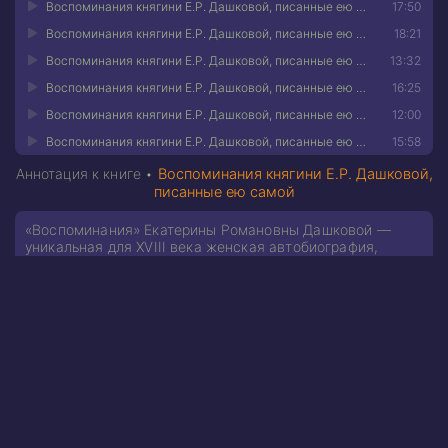
Воспоминания княгини Е.Р. Дашковой, писанные ею самой 25
17:50
Воспоминания княгини Е.Р. Дашковой, писанные ею самой 26
18:21
Воспоминания княгини Е.Р. Дашковой, писанные ею самой 27
13:32
Воспоминания княгини Е.Р. Дашковой, писанные ею самой 28
16:25
Воспоминания княгини Е.Р. Дашковой, писанные ею самой 29
12:00
Воспоминания княгини Е.Р. Дашковой, писанные ею самой 30
15:58
Аннотация к книге •
Воспоминания княгини Е.Р. Дашковой,
писанные ею самой
«Воспоминания» Екатерины Романовны Дашковой —
уникальная для XVIII века женская автобиография,
принадлежащая одной из заметных фигур российской
истории. Будучи близкой к Екатерине II, участницей
переворота 1762 года и первой женщиной, возглавившей
Петербургскую Академию наук и Российскую академию,
Дашкова рисует яркие картины екатерининского двора,
описывает европейские поездки и встречи с
мыслителями эпохи Просвещения. Остроумная и
откровенная манера повествования открывает взгляд
изнутри на жизнь российской аристократии и научного
мира XVIII столетия.
Текст воспроизведён по изданию 1876 года, без