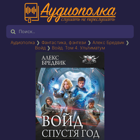
Аудиополка
❯
Фантастика, фэнтези
❯
Алекс Бредвик
❯
Войд
❯
Войд. Том 4. Ультиматум