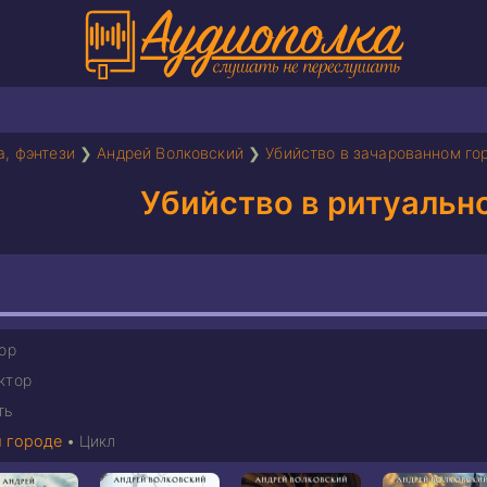
а, фэнтези
❯
Андрей Волковский
❯
Убийство в зачарованном го
Убийство в ритуальн
ор
ктор
ть
м городе
•
Цикл