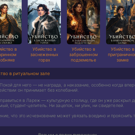
ийство в
Убийство в
Убийство в
Убийство в
аринном
заснеженных
заброшенном
пригранично
собняке
горах
подземелье
замке
тво в ритуальном зале
Покой для него — не награда, а наказание, особенно когда впе
ействии он принимает без колебаний.
правиться в Лареж — культурную столицу, где он уже раскрыл д
мый, студент-целитель. Ни зацепок, ни улик, ни свидетелей.
ние, что это исчезновение может увязать воедино и прояснить 