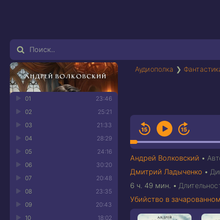
Аудиополка
❯
Фантастик
01
23:46
02
25:21
03
21:33
04
28:29
05
24:16
Андрей Волковский
•
Авт
06
30:20
Дмитрий Ладыченко
•
Ди
07
20:48
6 ч. 49 мин.
•
Длительнос
08
23:35
Убийство в зачарованно
09
20:43
10
18:02