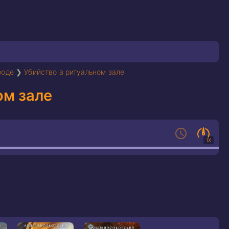
роде
❯
Убийство в ритуальном зале
ом зале
1X