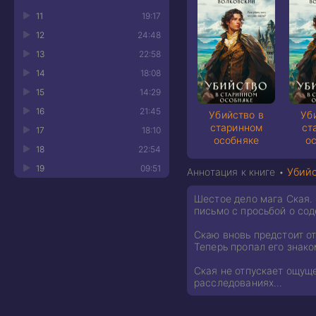
11
19:17
12
24:48
13
22:58
14
18:08
15
14:29
16
21:45
Убийство в
Уб
старинном
ст
17
18:10
особняке
о
18
22:54
19
09:51
Аннотация к книге •
Убийс
Шестое дело мага Ская. 
письмо с просьбой о сод
Скаю вновь предстоит от
Теперь пропал его знако
Ская не отпускает ощуще
расследованиях…