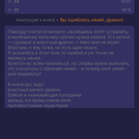
24
09:02
25
08:18
Аннотация к книге •
Вы ошиблись няней, дракон!
Повсюду плетутся интриги: наследника хотят устранить,
и маленькому мальчику срочно нужна охрана. Его регент
— суровый и властный дракон — явно мне не верит.
Впрочем, я ему тоже, но есть один нюанс.
Я оказалась в этом теле по ошибке и уж точно не
являюсь няней.
Хочется во всём признаться, но сперва нужно выяснить,
что случилось с прежней няней… и почему енот умеет
разговаривать?
В книге вас ждут:
властный регент-дракон
бойкая и неунывающая попаданка
малыш, которому нужна няня
противостояние характеров
счастливый конец, но не без приключений
Продолжение каждый день, кроме выходных.
Однотомник