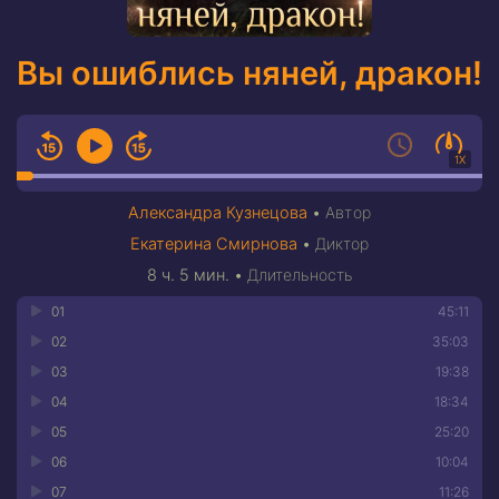
Вы ошиблись няней, дракон!
1X
Александра Кузнецова
•
Автор
Екатерина Смирнова
•
Диктор
8 ч. 5 мин.
•
Длительность
01
45:11
02
35:03
03
19:38
04
18:34
05
25:20
06
10:04
07
11:26