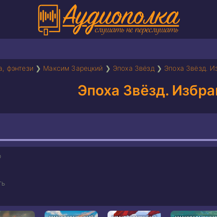
а, фэнтези
❯
Максим Зарецкий
❯
Эпоха Звёзд
❯
Эпоха Звёзд. 
Эпоха Звёзд. Избр
р
ть