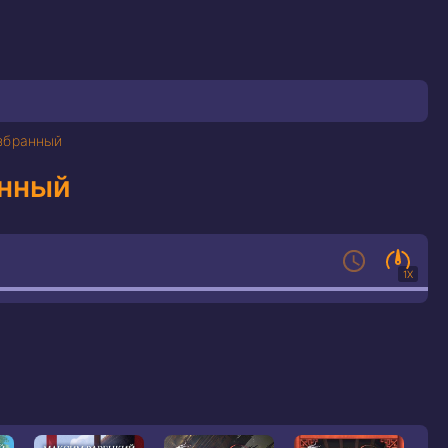
Избранный
анный
1X