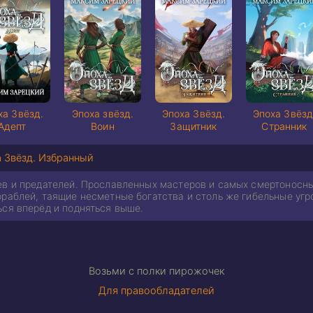
ха Звёзд.
Эпоха звёзд.
Эпоха Звёзд.
Эпоха Звёзд
Адепт
Воин
Защитник
Странник
 Звёзд. Избранный
ев и предателей. Прославленных мастеров и самых смертоносны
раблей, таящие несметные богатства и столь же гибельные угр
ься вперёд и подняться выше.
Возьми с полки пирожочек
Для правообладателей