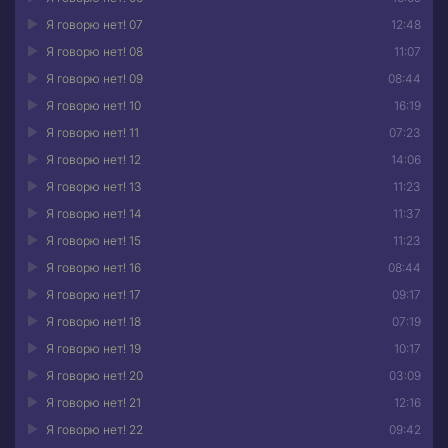
Я говорю нет! 07
12:48
Я говорю нет! 08
11:07
Я говорю нет! 09
08:44
Я говорю нет! 10
16:19
Я говорю нет! 11
07:23
Я говорю нет! 12
14:06
Я говорю нет! 13
11:23
Я говорю нет! 14
11:37
Я говорю нет! 15
11:23
Я говорю нет! 16
08:44
Я говорю нет! 17
09:17
Я говорю нет! 18
07:19
Я говорю нет! 19
10:17
Я говорю нет! 20
03:09
Я говорю нет! 21
12:16
Я говорю нет! 22
09:42