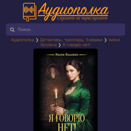
Аудиополка
❯
Детективы, триллеры, боевики
❯
Уилки
Коллинз
❯
Я говорю нет!