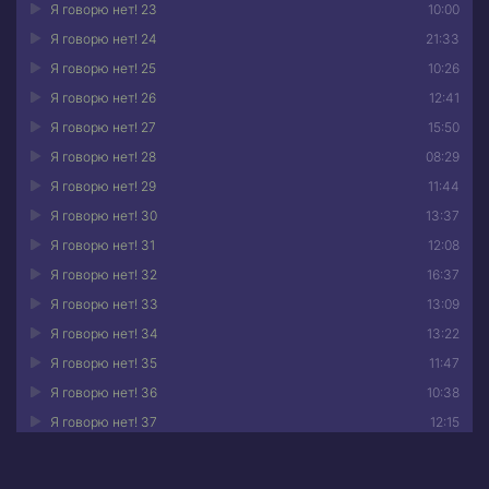
Я говорю нет! 23
10:00
Я говорю нет! 24
21:33
Я говорю нет! 25
10:26
Я говорю нет! 26
12:41
Я говорю нет! 27
15:50
Я говорю нет! 28
08:29
Я говорю нет! 29
11:44
Я говорю нет! 30
13:37
Я говорю нет! 31
12:08
Я говорю нет! 32
16:37
Я говорю нет! 33
13:09
Я говорю нет! 34
13:22
Я говорю нет! 35
11:47
Я говорю нет! 36
10:38
Я говорю нет! 37
12:15
Я говорю нет! 38
09:33
Я говорю нет! 39
15:08