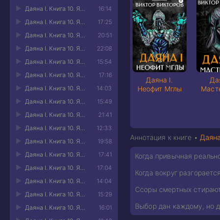
Даяна I. Книга 10. Ярость небес. Часть 1 11
16:14
Даяна I. Книга 10. Ярость небес. Часть 1 12
17:25
Даяна I. Книга 10. Ярость небес. Часть 1 13
20:51
Даяна I. Книга 10. Ярость небес. Часть 1 14
22:08
Даяна I. Книга 10. Ярость небес. Часть 1 15
15:54
Даяна I. Книга 10. Ярость небес. Часть 1 16
17:16
Даяна I.
Да
Даяна I. Книга 10. Ярость небес. Часть 1 17
14:03
Неофит Мглы
Маст
Даяна I. Книга 10. Ярость небес. Часть 1 18
15:49
Даяна I. Книга 10. Ярость небес. Часть 1 19
21:41
Даяна I. Книга 10. Ярость небес. Часть 1 20
12:33
Аннотация к книге •
Даяна
Даяна I. Книга 10. Ярость небес. Часть 1 21
19:58
Даяна I. Книга 10. Ярость небес. Часть 1 22
17:41
Когда привычная реально
Даяна I. Книга 10. Ярость небес. Часть 1 23
17:04
Когда вокруг разгораетс
Даяна I. Книга 10. Ярость небес. Часть 1 24
14:04
Ссоры смертных стирают 
Даяна I. Книга 10. Ярость небес. Часть 1 25
15:29
Выбор дан каждому, но д
Даяна I. Книга 10. Ярость небес. Часть 1 26
16:01