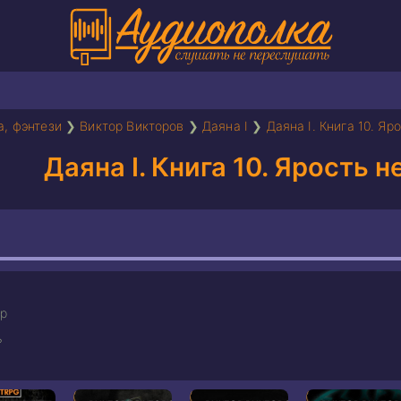
а, фэнтези
❯
Виктор Викторов
❯
Даяна I
❯
Даяна I. Книга 10. Яр
Даяна I. Книга 10. Ярость н
р
ь