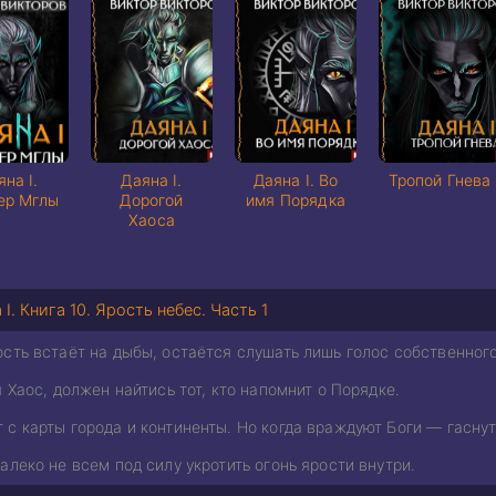
яна I.
Даяна I.
Даяна I. Во
Тропой Гнева
ер Мглы
Дорогой
имя Порядка
Хаоса
 I. Книга 10. Ярость небес. Часть 1
сть встаёт на дыбы, остаётся слушать лишь голос собственного
я Хаос, должен найтись тот, кто напомнит о Порядке.
с карты города и континенты. Но когда враждуют Боги — гасну
алеко не всем под силу укротить огонь ярости внутри.