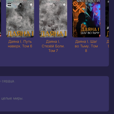
Даяна I. Путь
Даяна I.
Даяна I. Шаг
Даян
наверх. Том 6
Стезёй Боли.
во Тьму. Том
9. 
Том 7
8
 сердца.
т целые миры.