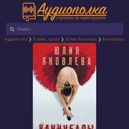
Аудиополка
❯
Роман, проза
❯
Юлия Яковлева
❯
Каннибалы