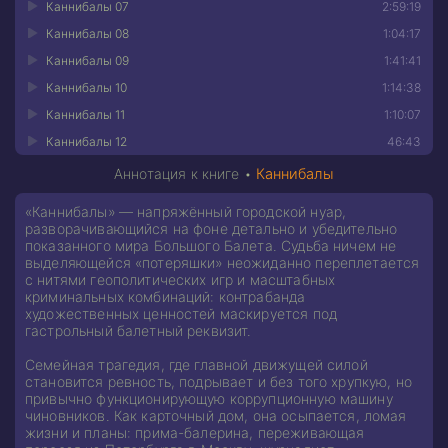
Каннибалы 07
2:59:19
Каннибалы 08
1:04:17
Каннибалы 09
1:41:41
Каннибалы 10
1:14:38
Каннибалы 11
1:10:07
Каннибалы 12
46:43
Аннотация к книге •
Каннибалы
«Каннибалы» — напряжённый городской нуар,
разворачивающийся на фоне детально и убедительно
показанного мира Большого Балета. Судьба ничем не
выделяющейся «потеряшки» неожиданно переплетается
с нитями геополитических игр и масштабных
криминальных комбинаций: контрабанда
художественных ценностей маскируется под
гастрольный балетный реквизит.
Семейная трагедия, где главной движущей силой
становится ревность, подрывает и без того хрупкую, но
привычно функционирующую коррупционную машину
чиновников. Как карточный дом, она осыпается, ломая
жизни и планы: прима-балерина, переживающая