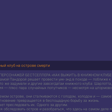
ый клуб на острове смерти
ЕРСОНАЖЕЙ БЕСТСЕЛЛЕРА «КАК ВЫЖИТЬ В КНИЖНОМ КЛУБЕ
амой Пандорой решает провести уик-энд в походе — поближе к п
то же задумали и другие завсегдатаи книжного клуба: Шарлотт
ния — плюс пара случайных попутчиков — несмотря на штормово
аемом острове, они сталкиваются с голодом, холодом и — само
мгновение превращается в беспощадную борьбу за жизнь.
ает преследовать их. Одного за другим.
я обследовать остров и разобраться, что здесь на самом деле п