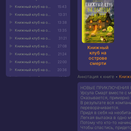
Книжный клуб на острове смерти 11
15:43
Книжный клуб на острове смерти 12
13:31
Книжный клуб на острове смерти 13
13:38
Книжный клуб на острове смерти 14
13:35
Книжный клуб на острове смерти 15
31:21
Книжный клуб на острове смерти 16
27:08
Книжный
клуб на
Книжный клуб на острове смерти 17
21:24
острове
Книжный клуб на острове смерти 18
22:00
смерти
Книжный клуб на острове смерти 19
20:36
Аннотация к книге •
Книжн
Книжный клуб на острове смерти 20
12:15
Книжный клуб на острове смерти 21
16:33
НОВЫЕ ПРИКЛЮЧЕНИЯ П
Урсула Смарт вместе с м
Книжный клуб на острове смерти 22
21:31
Оказывается, примерно 
Книжный клуб на острове смерти 23
15:34
В результате вся компа
переворачивается.
Книжный клуб на острове смерти 24
13:58
Придя в себя на необит
Книжный клуб на острове смерти 25
13:56
Легкая вылазка в одно 
Потому что кто-то начин
Книжный клуб на острове смерти 26
14:53
Чтобы спастись, придетс