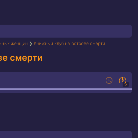
умных женщин
❯
Книжный клуб на острове смерти
ве смерти
1X