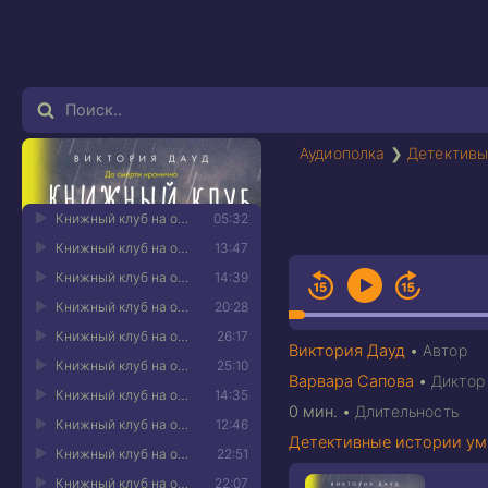
Аудиополка
❯
Детективы
Книжный клуб на острове смерти 01
05:32
Книжный клуб на острове смерти 02
13:47
Книжный клуб на острове смерти 03
14:39
Книжный клуб на острове смерти 04
20:28
Книжный клуб на острове смерти 05
26:17
Виктория Дауд
•
Автор
Книжный клуб на острове смерти 06
25:10
Варвара Сапова
•
Диктор
Книжный клуб на острове смерти 07
14:35
0 мин.
•
Длительность
Книжный клуб на острове смерти 08
12:46
Детективные истории у
Книжный клуб на острове смерти 09
22:51
Книжный клуб на острове смерти 10
22:07