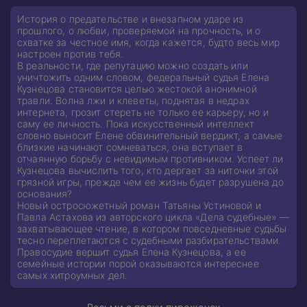
История о предательстве и внезапном ударе из
прошлого, о любви, проверяемой на прочность, и о
схватке за честное имя, когда кажется, будто весь мир
настроен против тебя.
В реальности, где репутацию можно создать или
уничтожить одним словом, федеральный судья Елена
Кузнецова становится целью жестокой анонимной
травли. Волна лжи и клеветы, поднятая в недрах
интернета, грозит стереть не только ее карьеру, но и
саму ее личность. Пока искусственный интеллект
словно выносит Елене обвинительный вердикт, а самые
близкие начинают сомневаться, она вступает в
отчаянную борьбу с невидимым противником. Успеет ли
Кузнецова вычислить того, кто дергает за ниточки этой
грязной игры, прежде чем ее жизнь будет разрушена до
основания?
Новый остросюжетный роман Татьяны Устиновой и
Павла Астахова из авторского цикла «Дела судебные» —
захватывающее чтение, в котором повседневные судьбы
тесно переплетаются с судебными разбирательствами.
Правосудие вершит судья Елена Кузнецова, а ее
семейные истории порой оказываются интереснее
самых хитроумных дел.