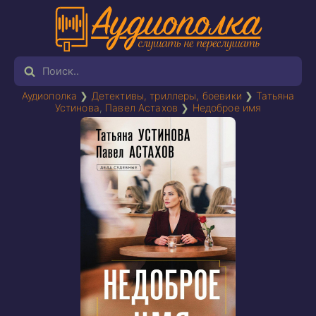
Аудиополка
❯
Детективы, триллеры, боевики
❯
Татьяна
Устинова
,
Павел Астахов
❯
Недоброе имя