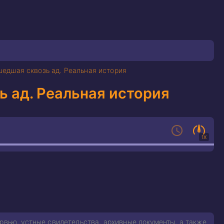
едшая сквозь ад. Реальная история
 ад. Реальная история
1X
ервью, устные свидетельства, архивные документы, а также