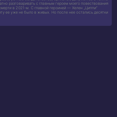
атно разговаривать с главным героем моего повествования
мерти в 2021-м. С главной героиней — Хелен „Циппи“
ту ее уже не было в живых. Но после нее остались десятки