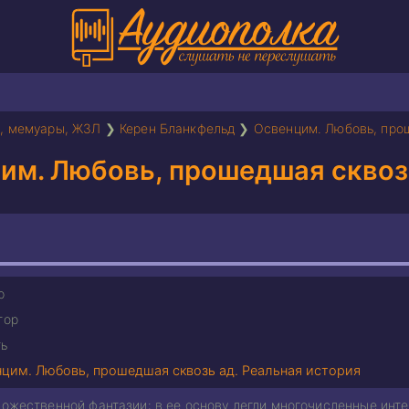
, мемуары, ЖЗЛ
❯
Керен Бланкфельд
❯
Освенцим. Любовь, прош
им. Любовь, прошедшая сквозь
р
тор
ь
цим. Любовь, прошедшая сквозь ад. Реальная история
дожественной фантазии: в ее основу легли многочисленные инт