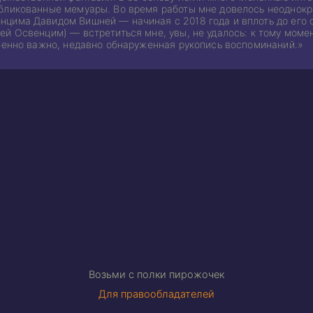
бликованные мемуары. Во время работы мне довелось неоднокр
цима Давидом Вишней — начиная с 2018 года и вплоть до его с
й Освенцим) — встретиться мне, увы, не удалось: к тому момен
обенно важно, недавно обнаруженная рукопись воспоминаний.»
Возьми с полки пирожочек
Для правообладателей