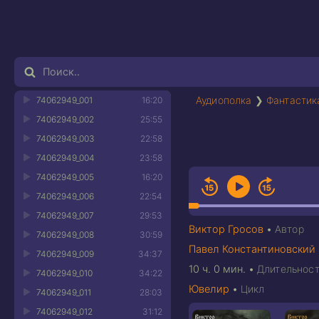
Аудиополка
❯
Фантастик
74062949_001
16:20
74062949_002
25:55
74062949_003
22:58
74062949_004
23:58
74062949_005
16:20
74062949_006
22:54
74062949_007
29:53
Виктор Гросов
•
Автор
74062949_008
30:59
Павел Константиновский
74062949_009
34:37
10 ч. 0 мин.
•
Длительност
74062949_010
34:22
Ювелир
•
Цикл
74062949_011
28:03
74062949_012
31:12