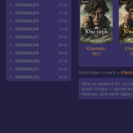
74062949_013
31:33
74062949_014
31:26
74062949_015
27:54
74062949_016
31:10
74062949_017
30:50
74062949_018
26:44
Ювелиръ.
Юве
74062949_019
28:06
1807
1
74062949_020
32:56
74062949_021
25:44
Аннотация к книге •
Ювели
74062949_022
16:34
Уйти из жизни в 65, ост
моей голове — целая энц
приемы. Для меня здесь 