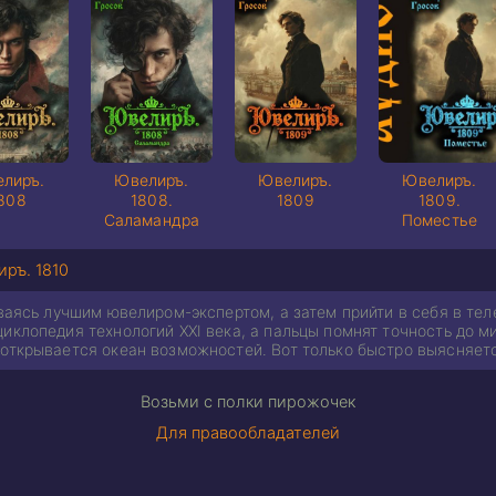
лиръ.
Ювелиръ.
Ювелиръ.
Ювелиръ.
808
1808.
1809
1809.
Саламандра
Поместье
ръ. 1810
аваясь лучшим ювелиром-экспертом, а затем прийти в себя в тел
иклопедия технологий XXI века, а пальцы помнят точность до 
открывается океан возможностей. Вот только быстро выясняется
Возьми с полки пирожочек
Для правообладателей