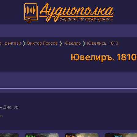
а, фэнтези
❯
Виктор Гросов
❯
Ювелир
❯
Ювелиръ. 1810
Ювелиръ. 1810
•
Диктор
ь