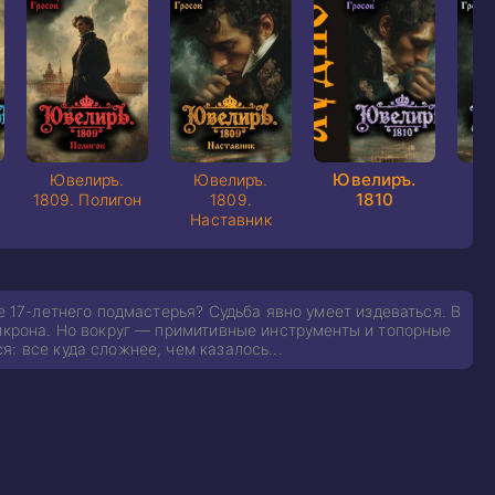
Ювелиръ.
Ювелиръ.
Ювелиръ.
Ю
1810
1809. Полигон
1809.
18
Наставник
е 17-летнего подмастерья? Судьба явно умеет издеваться. В
микрона. Но вокруг — примитивные инструменты и топорные
: все куда сложнее, чем казалось...